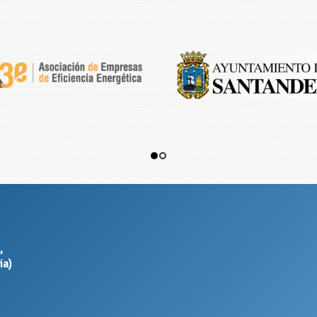
,
ia)