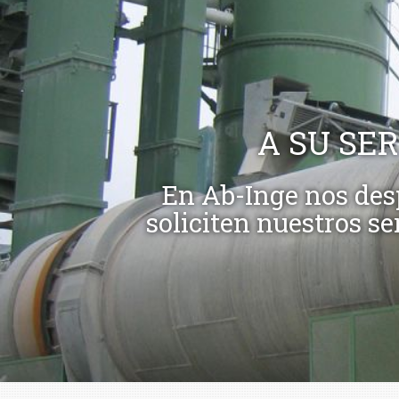
A SU SE
En Ab-Inge nos desp
soliciten nuestros se