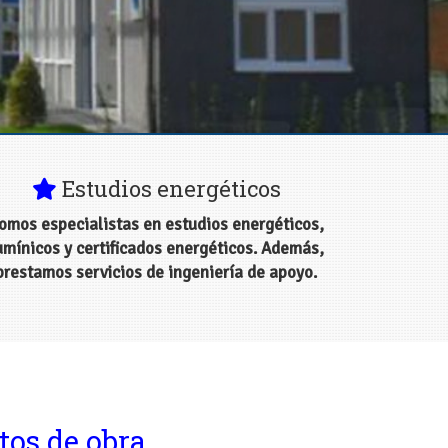
Cantabria
Estudios energéticos
omos especialistas en estudios energéticos,
umínicos y certificados energéticos. Además,
prestamos servicios de ingeniería de apoyo.
tos de obra