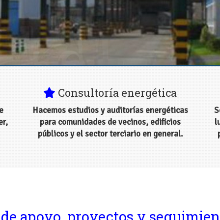
niería industrial en 
Consultoría energética
e
Hacemos estudios y auditorías energéticas
S
er,
para comunidades de vecinos, edificios
l
públicos y el sector terciario en general.
 de apoyo, proyectos y seguimien