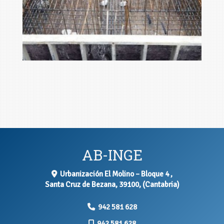
big foto 190668
Ampliar
AB-INGE
Urbanización El Molino – Bloque 4 ,
Santa Cruz de Bezana
,
39100
,
(Cantabria)
942 581 628
942 581 628