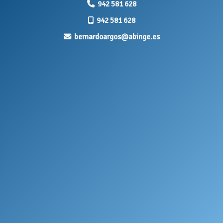
942 581 628
942 581 628
bernardoargos
abinge.es