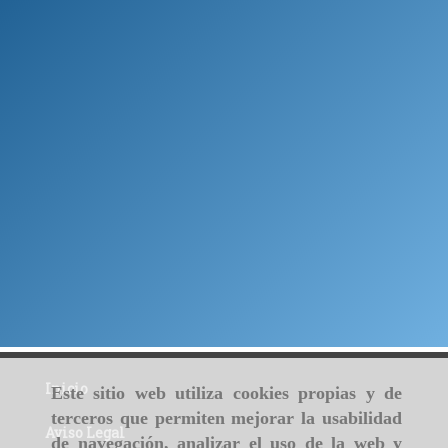
Inicio
Este sitio web utiliza cookies propias y de
terceros que permiten mejorar la usabilidad
Aviso Legal
de navegación, analizar el uso de la web y