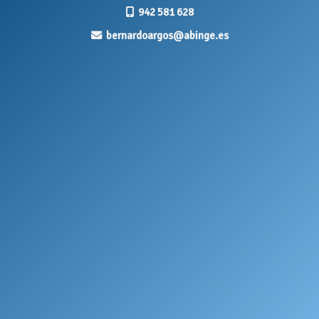
942 581 628
bernardoargos
abinge.es