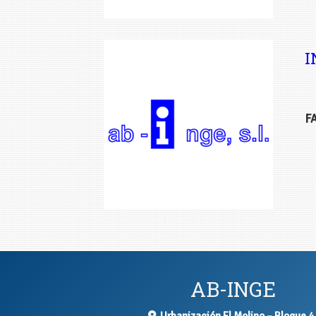
I
F
AB-INGE