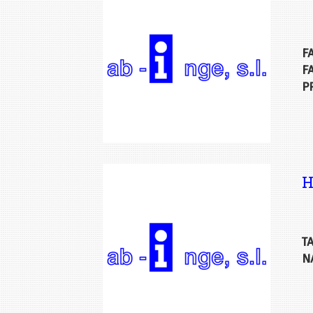
F
F
P
H
T
N