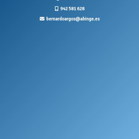
942 581 628
bernardoargos
abinge.es