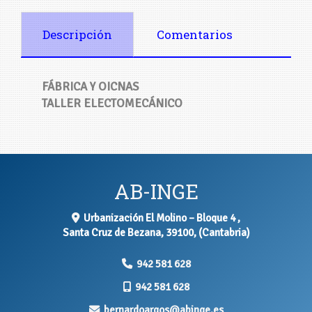
Descripción
Comentarios
FÁBRICA Y OICNAS
TALLER ELECTOMECÁNICO
AB-INGE
Urbanización El Molino – Bloque 4 ,
Santa Cruz de Bezana
,
39100
,
(Cantabria)
942 581 628
942 581 628
bernardoargos
abinge.es