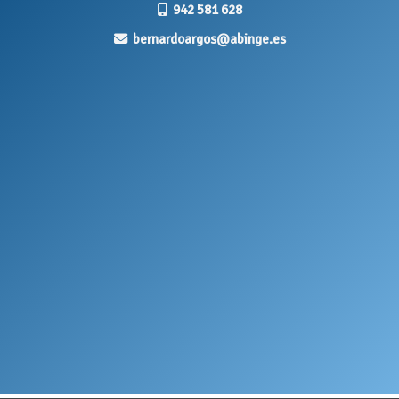
942 581 628
bernardoargos
abinge.es