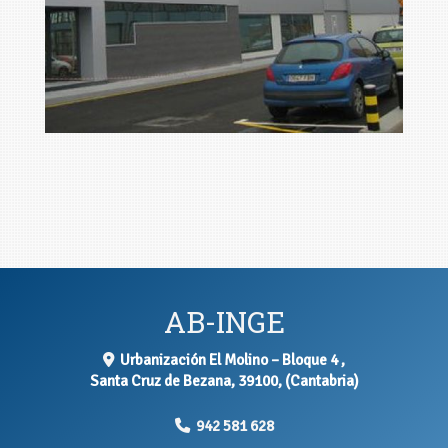
foto4
Ampliar
AB-INGE
Urbanización El Molino – Bloque 4 ,
Santa Cruz de Bezana
,
39100
,
(Cantabria)
942 581 628