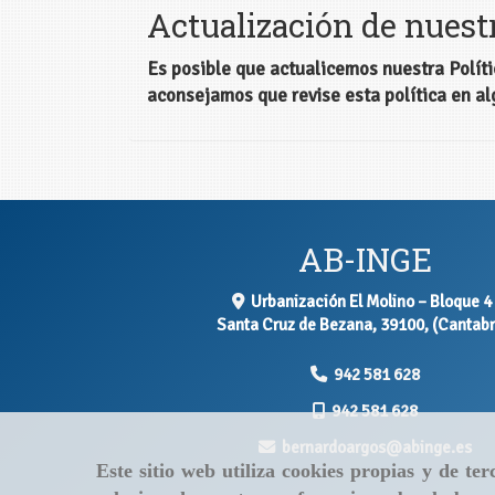
Actualización de nuestr
Es posible que actualicemos nuestra Polític
aconsejamos que revise esta política en a
AB-INGE
Urbanización El Molino – Bloque 4 
Santa Cruz de Bezana
,
39100
,
(Cantabr
942 581 628
942 581 628
bernardoargos
abinge.es
Este sitio web utiliza cookies propias y de t