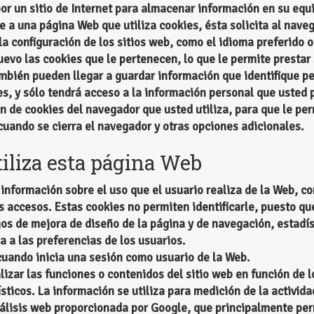
r un sitio de Internet para almacenar información en su equ
 a una página Web que utiliza cookies, ésta solicita al nave
a configuración de los sitios web, como el idioma preferido o 
evo las cookies que le pertenecen, lo que le permite prestar
ambién pueden llegar a guardar información que identifique p
ies, y sólo tendrá acceso a la información personal que usted 
ón de cookies del navegador que usted utiliza, para que le p
uando se cierra el navegador y otras opciones adicionales.
tiliza esta página Web
a información sobre el uso que el usuario realiza de la Web, c
s accesos. Estas cookies no permiten identificarle, puesto q
os de mejora de diseño de la página y de navegación, estadís
 a las preferencias de los usuarios.
 cuando inicia una sesión como usuario de la Web.
izar las funciones o contenidos del sitio web en función de 
ísticos. La información se utiliza para medición de la activid
álisis web proporcionada por Google, que principalmente perm