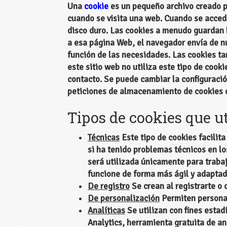
Una
cookie
es un pequeño archivo creado po
cuando se visita una web. Cuando se accede
disco duro. Las cookies a menudo guardan l
a esa página Web, el navegador envía de nu
función de las necesidades. Las cookies t
este sitio web no utiliza este tipo de cook
contacto. Se puede cambiar la configuraci
peticiones de almacenamiento de cookies c
Tipos de cookies que u
Técnicas
Este tipo de cookies facilit
si ha tenido problemas técnicos en lo
será utilizada únicamente para trabaj
funcione de forma más ágil y adaptada
De registro
Se crean al registrarte o
De personalización
Permiten personal
Analíticas
Se utilizan con fines estad
Analytics, herramienta gratuita de an