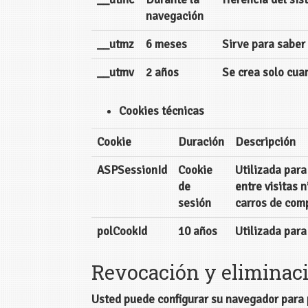
navegación
__utmz
6 meses
Sirve para saber 
__utmv
2 años
Se crea solo cua
Cookies técnicas
Cookie
Duración
Descripción
ASPSessionId
Cookie
Utilizada para 
de
entre visitas 
sesión
carros de comp
polCookId
10 años
Utilizada para
Revocación y eliminac
Usted puede configurar su navegador para p