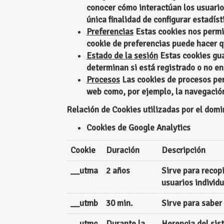
conocer cómo interactúan los usuarios
única finalidad de configurar estadíst
Preferencias
Estas cookies nos permit
cookie de preferencias puede hacer q
Estado de la sesión
Estas cookies gua
determinan si está registrado o no en
Procesos
Las cookies de procesos perm
web como, por ejemplo, la navegación
Relación de Cookies utilizadas por el dom
Cookies de Google Analytics
Cookie
Duración
Descripción
__utma
2 años
Sirve para recop
usuarios individu
__utmb
30 min.
Sirve para saber 
__utmc
Durante la
Herencia del sis