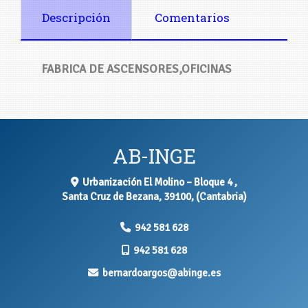
Descripción
Comentarios
FABRICA DE ASCENSORES,OFICINAS
AB-INGE
Urbanización El Molino – Bloque 4 ,
Santa Cruz de Bezana
,
39100
,
(Cantabria)
942 581 628
942 581 628
bernardoargos
abinge.es