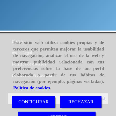
Inicio
Este sitio web utiliza cookies propias y de
terceros que permiten mejorar la usabilidad
Aviso Legal
de navegación, analizar el uso de la web y
mostrar publicidad relacionada con tus
Política de cookies
preferencias sobre la base de un perfil
elaborado a partir de tus hábitos de
Política de Privacidad
navegación (por ejemplo, páginas visitadas).
Política de cookies
.
CONFIGURAR
RECHAZAR