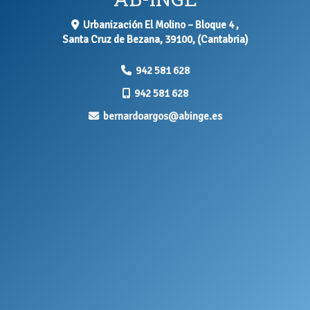
Urbanización El Molino – Bloque 4 ,
Santa Cruz de Bezana
,
39100
,
(Cantabria)
942 581 628
942 581 628
bernardoargos
abinge.es